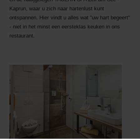
Kaprun, waar u zich naar hartenlust kunt
ontspannen. Hier vindt u alles wat "uw hart begeert"
- niet in het minst een eersteklas keuken in ons
restaurant.