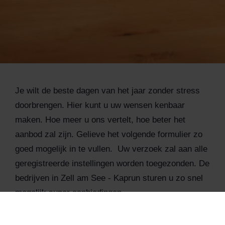
Je wilt de beste dagen van het jaar zonder stress
doorbrengen. Hier kunt u uw wensen kenbaar
maken. Hoe meer u ons vertelt, hoe beter het
aanbod zal zijn. Gelieve het volgende formulier zo
goed mogelijk in te vullen. Uw verzoek zal aan alle
geregistreerde instellingen worden toegezonden. De
bedrijven in Zell am See - Kaprun sturen u zo snel
mogelijk super aanbiedingen.
Door het aanvraagformulier in te dienen, stemt u