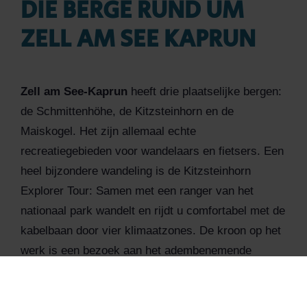
DIE BERGE RUND UM
ZELL AM SEE KAPRUN
Zell am See-Kaprun
heeft drie plaatselijke bergen:
de Schmittenhöhe, de Kitzsteinhorn en de
Maiskogel. Het zijn allemaal echte
recreatiegebieden voor wandelaars en fietsers. Een
heel bijzondere wandeling is de Kitzsteinhorn
Explorer Tour: Samen met een ranger van het
nationaal park wandelt en rijdt u comfortabel met de
kabelbaan door vier klimaatzones. De kroon op het
werk is een bezoek aan het adembenemende
panoramaplatform "Top of Salzburg" op de
Kitzsteinhorn.