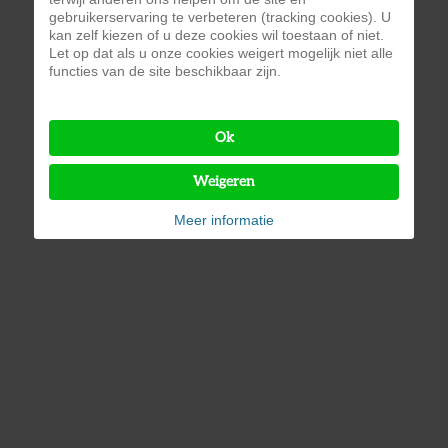
gebruikerservaring te verbeteren (tracking cookies). U
kan zelf kiezen of u deze cookies wil toestaan of niet.
Let op dat als u onze cookies weigert mogelijk niet alle
functies van de site beschikbaar zijn.
Ok
Weigeren
Meer informatie