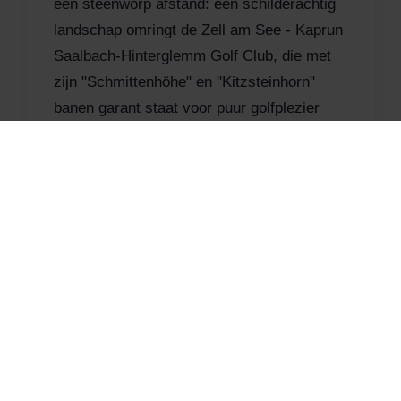
een steenworp afstand: een schilderachtig
landschap omringt de Zell am See - Kaprun
Saalbach-Hinterglemm Golf Club, die met
zijn "Schmittenhöhe" en "Kitzsteinhorn"
banen garant staat voor puur golfplezier
voor spelers van alle niveaus in
overeenstemming met het motto
"Championship Course meets Friendship
Course".
En golfers kunnen verblijven in de
tophotels
of
appartementen
in Zell am See of Kaprun.