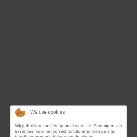
36 HOLES TUSSEN GLACIER EN LAKE
We use cookies
Wij gebruiken cookies op onze web site. Sommigen zijn
essentieel voor het correct functioneren van de site,
terwijl anderen ons helpen om de site en