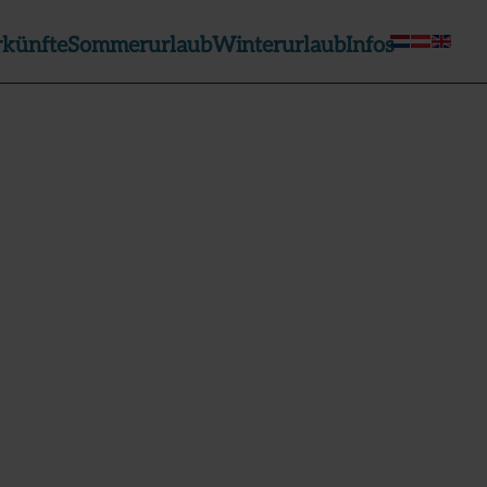
rkünfte
Sommerurlaub
Winterurlaub
Infos