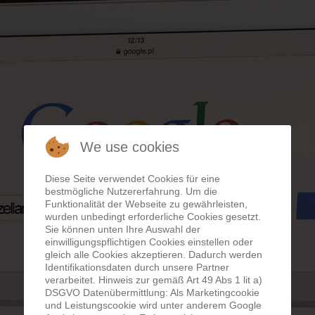
We use cookies
Diese Seite verwendet Cookies für eine
bestmögliche Nutzererfahrung. Um die
Funktionalität der Webseite zu gewährleisten,
wurden unbedingt erforderliche Cookies gesetzt.
Sie können unten Ihre Auswahl der
einwilligungspflichtigen Cookies einstellen oder
gleich alle Cookies akzeptieren. Dadurch werden
Identifikationsdaten durch unsere Partner
verarbeitet. Hinweis zur gemäß Art 49 Abs 1 lit a)
DSGVO Datenübermittlung: Als Marketingcookie
und Leistungscookie wird unter anderem Google