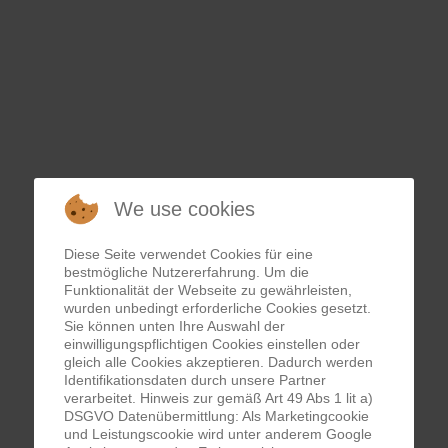
- UND NATURERLEBNIS AUF 3.000
We use cookies
Diese Seite verwendet Cookies für eine
bestmögliche Nutzererfahrung. Um die
Funktionalität der Webseite zu gewährleisten,
wurden unbedingt erforderliche Cookies gesetzt.
Sie können unten Ihre Auswahl der
einwilligungspflichtigen Cookies einstellen oder
gleich alle Cookies akzeptieren. Dadurch werden
Identifikationsdaten durch unsere Partner
verarbeitet. Hinweis zur gemäß Art 49 Abs 1 lit a)
DSGVO Datenübermittlung: Als Marketingcookie
und Leistungscookie wird unter anderem Google