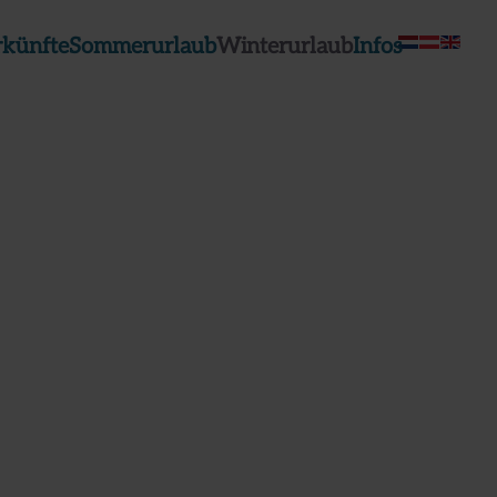
rkünfte
Sommerurlaub
Winterurlaub
Infos