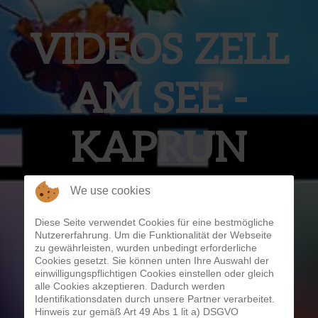
VIDEOS ZELL
AM SEE -
KAPRUN
We use cookies
Diese Seite verwendet Cookies für eine bestmögliche
Nutzererfahrung. Um die Funktionalität der Webseite
zu gewährleisten, wurden unbedingt erforderliche
Cookies gesetzt. Sie können unten Ihre Auswahl der
einwilligungspflichtigen Cookies einstellen oder gleich
alle Cookies akzeptieren. Dadurch werden
Identifikationsdaten durch unsere Partner verarbeitet.
Hinweis zur gemäß Art 49 Abs 1 lit a) DSGVO