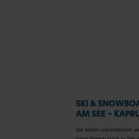
SKI & SNOWBOA
AM SEE - KAPR
Sie wollen unkompliziert u
einen Winterurlaub in Zel