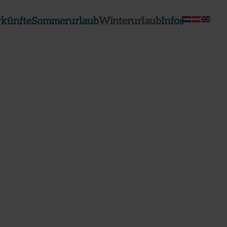
rkünfte
Sommerurlaub
Winterurlaub
Infos