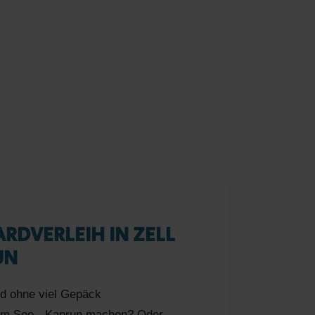
RDVERLEIH IN ZELL
UN
nd ohne viel Gepäck
l am See - Kaprun machen? Oder