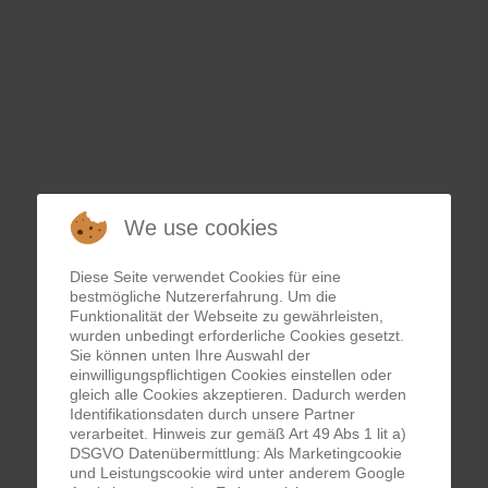
TOP MATERIAL FÜR IHREN SKIURLAU
We use cookies
Diese Seite verwendet Cookies für eine
bestmögliche Nutzererfahrung. Um die
Funktionalität der Webseite zu gewährleisten,
wurden unbedingt erforderliche Cookies gesetzt.
Sie können unten Ihre Auswahl der
einwilligungspflichtigen Cookies einstellen oder
gleich alle Cookies akzeptieren. Dadurch werden
Identifikationsdaten durch unsere Partner
verarbeitet. Hinweis zur gemäß Art 49 Abs 1 lit a)
DSGVO Datenübermittlung: Als Marketingcookie
und Leistungscookie wird unter anderem Google