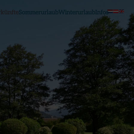
rkünfte
Sommerurlaub
Winterurlaub
Infos