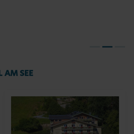
Die Golfh
Cha
L AM SEE