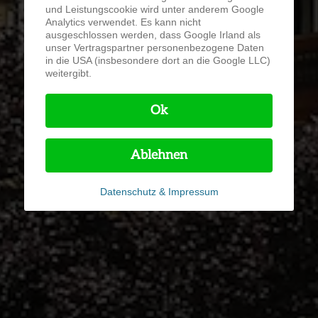
und Leistungscookie wird unter anderem Google
Analytics verwendet. Es kann nicht
ausgeschlossen werden, dass Google Irland als
unser Vertragspartner personenbezogene Daten
in die USA (insbesondere dort an die Google LLC)
weitergibt.
Ok
Ablehnen
Datenschutz & Impressum