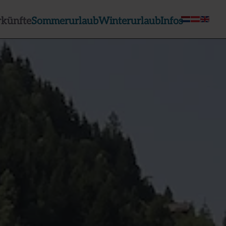
rkünfte
Sommerurlaub
Winterurlaub
Infos