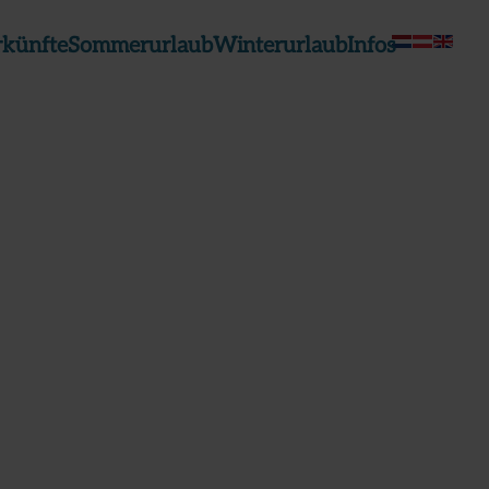
rkünfte
Sommerurlaub
Winterurlaub
Infos