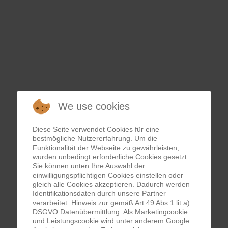
 SALZBURGERLAND
We use cookies
Diese Seite verwendet Cookies für eine
bestmögliche Nutzererfahrung. Um die
Funktionalität der Webseite zu gewährleisten,
wurden unbedingt erforderliche Cookies gesetzt.
Sie können unten Ihre Auswahl der
einwilligungspflichtigen Cookies einstellen oder
gleich alle Cookies akzeptieren. Dadurch werden
Identifikationsdaten durch unsere Partner
verarbeitet. Hinweis zur gemäß Art 49 Abs 1 lit a)
DSGVO Datenübermittlung: Als Marketingcookie
und Leistungscookie wird unter anderem Google